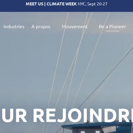
MEET US | COSMETIC 360
Paris, October 14-15
T US | ASSISES DE L’ECONOMIE DE LA MER
Montpellier, November 2
Industries
A propos
Mouvement
Be a Pioneer
OUR REJOINDR