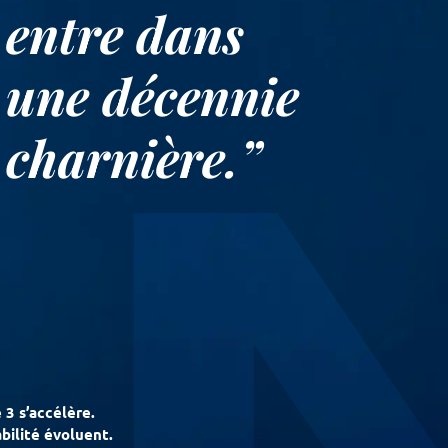
entre dans
une décennie
charnière.”
 3 s’accélère.
abilité évoluent.