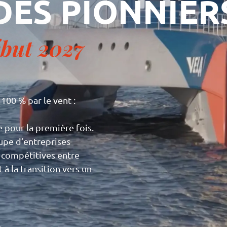
DES PIONNIER
ébut 2027
100 % par le vent :
 pour la première fois.
upe d’entreprises
s compétitives entre
 à la transition vers un